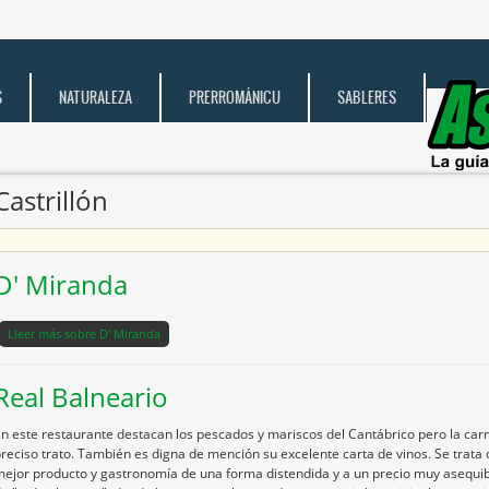
S
NATURALEZA
PRERROMÁNICU
SABLERES
Castrillón
D' Miranda
Lleer más
sobre D' Miranda
Real Balneario
n este restaurante destacan los pescados y mariscos del Cantábrico pero la carn
reciso trato. También es digna de mención su excelente carta de vinos. Se trata d
ejor producto y gastronomía de una forma distendida y a un precio muy asequibl