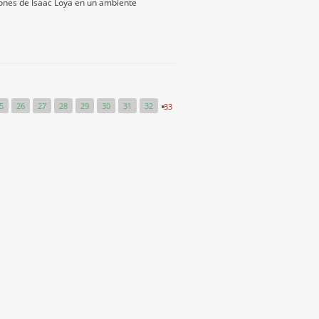
iones de Isaac Loya en un ambiente
5
26
27
28
29
30
31
32
33