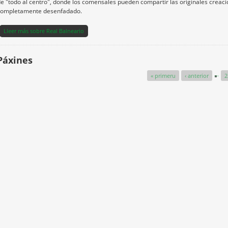
e "todo al centro", donde los comensales pueden compartir las originales creac
completamente desenfadado.
Lleer más
sobre Real Balneario
Páxines
…
« primeru
‹ anterior
2