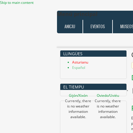
Skip to main content
Menú principal
ANICIU
EVENTOS
MUSEO
LLINGÜES
Asturianu
Español
EL TIEMPU
Gijón/Xixón
Oviedo/Uviéu
Currently, there
Currently, there
is no weather
is no weather
information
information
available.
available.
E
p
m