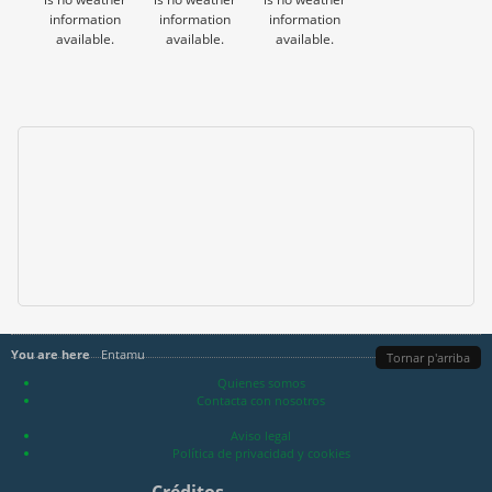
information
information
information
available.
available.
available.
You are here
Entamu
Tornar p'arriba
Quienes somos
Contacta con nosotros
Aviso legal
Política de privacidad y cookies
Créditos