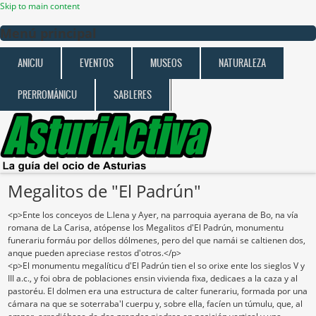
Skip to main content
Menú principal
ANICIU
EVENTOS
MUSEOS
NATURALEZA
PRERROMÁNICU
SABLERES
Megalitos de "El Padrún"
<p>Ente los conceyos de L.lena y Ayer, na parroquia ayerana de Bo, na vía
romana de La Carisa, atópense los Megalitos d'El Padrún, monumentu
funerariu formáu por dellos dólmenes, pero del que namái se caltienen dos,
anque pueden apreciase restos d'otros.</p>
<p>El monumentu megalíticu d'El Padrún tien el so orixe ente los sieglos V y
III a.c., y foi obra de poblaciones ensin vivienda fixa, dedicaes a la caza y al
pastoréu. El dolmen era una estructura de calter funerariu, formada por una
cámara na que se soterraba'l cuerpu y, sobre ella, facíen un túmulu, que, al