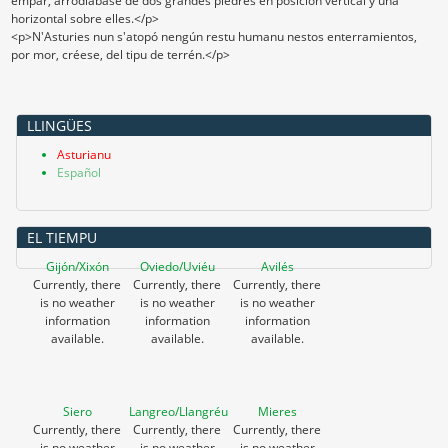
empar, arrodiábase de dos grandes piedres en posición vertical y una
horizontal sobre elles.</p>
<p>N'Asturies nun s'atopó nengún restu humanu nestos enterramientos,
por mor, créese, del tipu de terrén.</p>
LLINGÜES
Asturianu
Español
EL TIEMPU
Gijón/Xixón
Oviedo/Uviéu
Avilés
Currently, there
Currently, there
Currently, there
is no weather
is no weather
is no weather
information
information
information
available.
available.
available.
Siero
Langreo/Llangréu
Mieres
Currently, there
Currently, there
Currently, there
is no weather
is no weather
is no weather