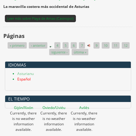
La maravilla costera más occidental de Asturias
Leer más
sobre Playa de Arnao (Castropol)
Páginas
« primero
‹ anterior
…
4
5
6
7
8
9
10
11
12
siguiente ›
última »
IDIOMAS
Asturianu
Español
EL TIEMPO
Gijón/Xixón
Oviedo/Uviéu
Avilés
Currently, there
Currently, there
Currently, there
is no weather
is no weather
is no weather
information
information
information
available.
available.
available.