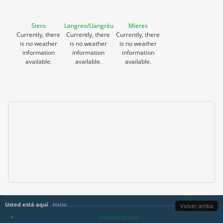
Siero
Langreo/Llangréu
Mieres
Currently, there
Currently, there
Currently, there
is no weather
is no weather
is no weather
information
information
information
available.
available.
available.
Usted está aquí
Inicio
Volver arriba
Quienes somos