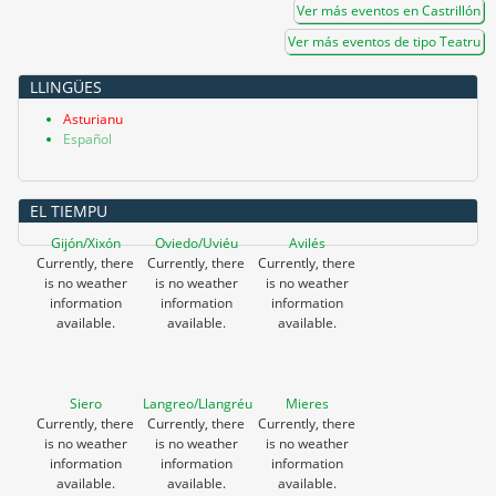
Ver más eventos en Castrillón
Ver más eventos de tipo Teatru
LLINGÜES
Asturianu
Español
EL TIEMPU
Gijón/Xixón
Oviedo/Uviéu
Avilés
Currently, there
Currently, there
Currently, there
is no weather
is no weather
is no weather
information
information
information
available.
available.
available.
Siero
Langreo/Llangréu
Mieres
Currently, there
Currently, there
Currently, there
is no weather
is no weather
is no weather
information
information
information
available.
available.
available.