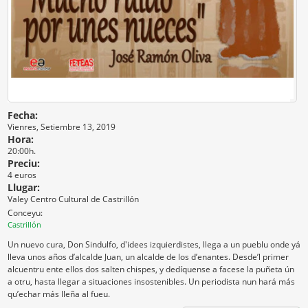
Fecha:
Vienres, Setiembre 13, 2019
Hora:
20:00h.
Preciu:
4 euros
Llugar:
Valey Centro Cultural de Castrillón
Conceyu:
Castrillón
Un nuevo cura, Don Sindulfo, d'idees izquierdistes, llega a un pueblu onde yá
lleva unos años d’alcalde Juan, un alcalde de los d’enantes. Desde’l primer
alcuentru ente ellos dos salten chispes, y dedíquense a facese la puñeta ún
a otru, hasta llegar a situaciones insostenibles. Un periodista nun hará más
qu’echar más lleña al fueu.