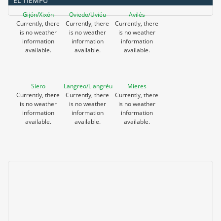
EL TIEMPU
Gijón/Xixón
Oviedo/Uviéu
Avilés
Currently, there
Currently, there
Currently, there
is no weather
is no weather
is no weather
information
information
information
available.
available.
available.
Siero
Langreo/Llangréu
Mieres
Currently, there
Currently, there
Currently, there
is no weather
is no weather
is no weather
information
information
information
available.
available.
available.