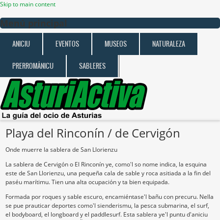
Skip to main content
Menú principal
ANICIU
EVENTOS
MUSEOS
NATURALEZA
PRERROMÁNICU
SABLERES
Playa del Rinconín / de Cervigón
Onde muerre la sablera de San Llorienzu
La sablera de Cervigón o El Rinconín ye, como'l so nome indica, la esquina
este de San Llorienzu, una pequeña cala de sable y roca asitiada a la fin del
paséu marítimu. Tien una alta ocupación y ta bien equipada.
Formada por roques y sable escuro, encamiéntase'l bañu con precuru. Nella
se pue prauticar deportes como'l sienderismu, la pesca submarina, el surf,
el bodyboard, el longboard y el paddlesurf. Esta sablera ye'l puntu d'aniciu