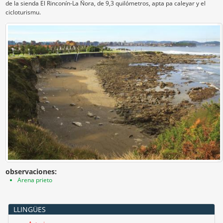
de la sienda El Rinconín-La Ñora, de 9,3 quilómetros, apta pa caleyar y el
cicloturismu.
observaciones:
Arena prieto
LLINGÜES