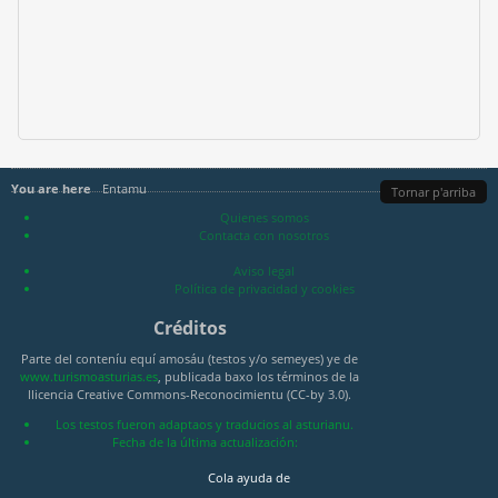
You are here
Entamu
Tornar p'arriba
Quienes somos
Contacta con nosotros
Aviso legal
Política de privacidad y cookies
Créditos
Parte del conteníu equí amosáu (testos y/o semeyes) ye de
www.turismoasturias.es
, publicada baxo los términos de la
llicencia Creative Commons-Reconocimientu (CC-by 3.0).
Los testos fueron adaptaos y traducios al asturianu.
Fecha de la última actualización:
Cola ayuda de