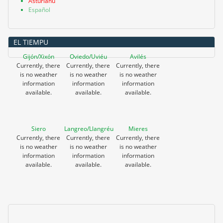
Asturianu
Español
EL TIEMPU
Gijón/Xixón
Oviedo/Uviéu
Avilés
Currently, there
Currently, there
Currently, there
is no weather
is no weather
is no weather
information
information
information
available.
available.
available.
Siero
Langreo/Llangréu
Mieres
Currently, there
Currently, there
Currently, there
is no weather
is no weather
is no weather
information
information
information
available.
available.
available.