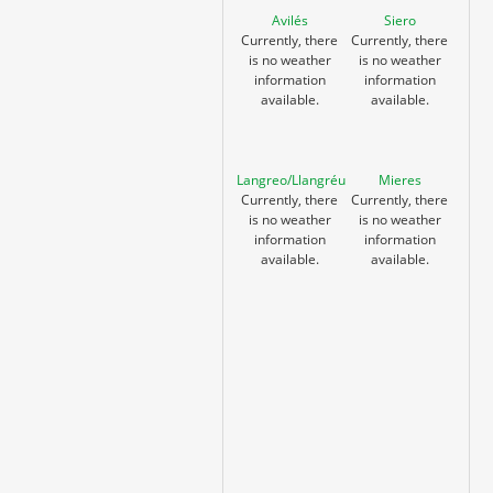
Avilés
Siero
Currently, there
Currently, there
is no weather
is no weather
information
information
available.
available.
Langreo/Llangréu
Mieres
Currently, there
Currently, there
is no weather
is no weather
information
information
available.
available.