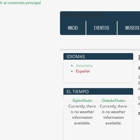
Ir al contenido principal
Menú principal
INICIO
EVENTOS
MUSEOS
IDIOMAS
Asturianu
S
Español
S
E
d
EL TIEMPO
C
Gijón/Xixón
Oviedo/Uviéu
d
Currently, there
Currently, there
is no weather
is no weather
information
information
available.
available.