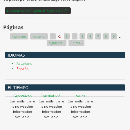
Leer más
sobre Playón de Bayas / Sablón
Páginas
« primero
‹ anterior
1
2
3
4
5
6
7
8
9
…
siguiente ›
última »
IDIOMAS
Asturianu
Español
EL TIEMPO
Gijón/Xixón
Oviedo/Uviéu
Avilés
Currently, there
Currently, there
Currently, there
is no weather
is no weather
is no weather
information
information
information
available.
available.
available.