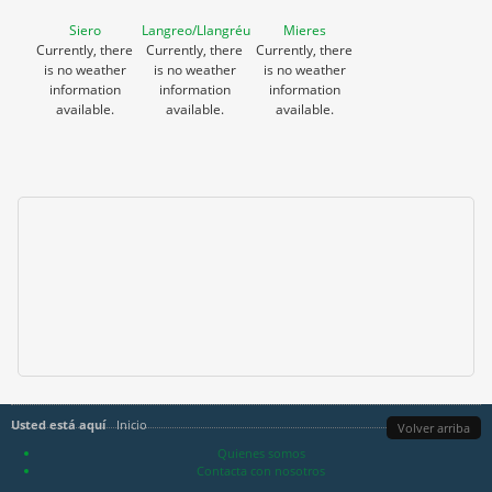
Siero
Langreo/Llangréu
Mieres
Currently, there
Currently, there
Currently, there
is no weather
is no weather
is no weather
information
information
information
available.
available.
available.
Usted está aquí
Inicio
Volver arriba
Quienes somos
Contacta con nosotros