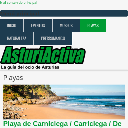
Ir al contenido principal
Menú principal
INICIO
EVENTOS
MUSEOS
PLAYAS
NATURALEZA
PRERROMÁNICO
Playas
Playa de Carniciega / Carriciega / De