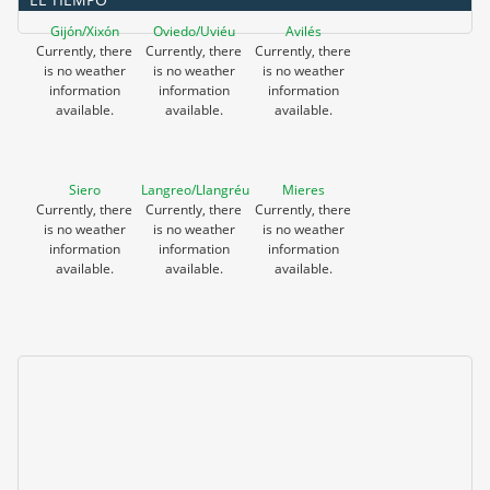
Gijón/Xixón
Oviedo/Uviéu
Avilés
Currently, there
Currently, there
Currently, there
is no weather
is no weather
is no weather
information
information
information
available.
available.
available.
Siero
Langreo/Llangréu
Mieres
Currently, there
Currently, there
Currently, there
is no weather
is no weather
is no weather
information
information
information
available.
available.
available.