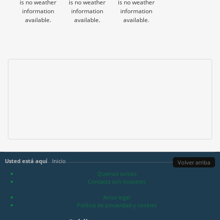
is no weather
is no weather
is no weather
information
information
information
available.
available.
available.
Usted está aquí
Inicio
Volver arriba
Quienes somos
Contacta con nosotros
Aviso legal
Política de privacidad y cookies