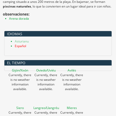
camping situado a unos 200 metros de la playa. En bajamar, se forman
piscinas naturales
, lo que la convierten en un lugar ideal para ir con niños.
observaciones:
Arena dorada
IDIOMAS
Asturianu
Español
EL TIEMPO
Gijón/Xixón
Oviedo/Uviéu
Avilés
Currently, there
Currently, there
Currently, there
is no weather
is no weather
is no weather
information
information
information
available.
available.
available.
Siero
Langreo/Llangréu
Mieres
Currently, there
Currently, there
Currently, there