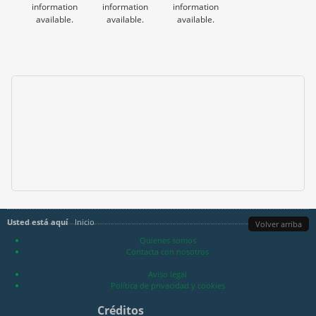
information
information
information
available.
available.
available.
Usted está aquí
Inicio
Volver arriba
Quienes somos
Contacta con nosotros
Aviso legal
Política de privacidad y cookies
Créditos