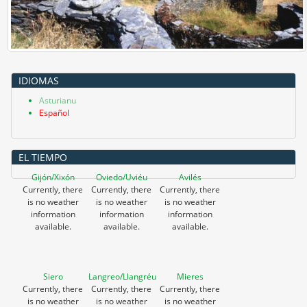
IDIOMAS
Asturianu
Español
EL TIEMPO
Gijón/Xixón
Oviedo/Uviéu
Avilés
Currently, there
Currently, there
Currently, there
is no weather
is no weather
is no weather
information
information
information
available.
available.
available.
Siero
Langreo/Llangréu
Mieres
Currently, there
Currently, there
Currently, there
is no weather
is no weather
is no weather