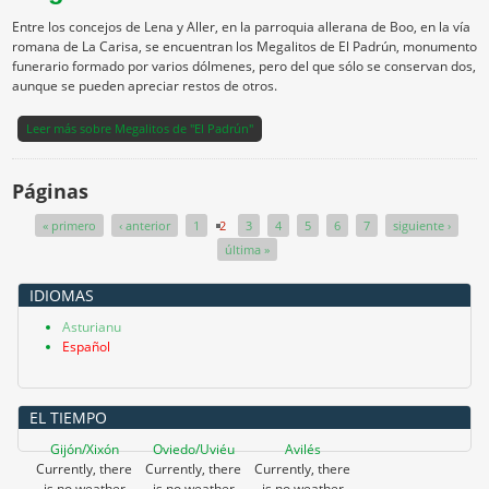
Entre los concejos de Lena y Aller, en la parroquia allerana de Boo, en la vía
romana de La Carisa, se encuentran los Megalitos de El Padrún, monumento
funerario formado por varios dólmenes, pero del que sólo se conservan dos,
aunque se pueden apreciar restos de otros.
Leer más
sobre Megalitos de "El Padrún"
Páginas
« primero
‹ anterior
1
2
3
4
5
6
7
siguiente ›
última »
IDIOMAS
Asturianu
Español
EL TIEMPO
Gijón/Xixón
Oviedo/Uviéu
Avilés
Currently, there
Currently, there
Currently, there
is no weather
is no weather
is no weather